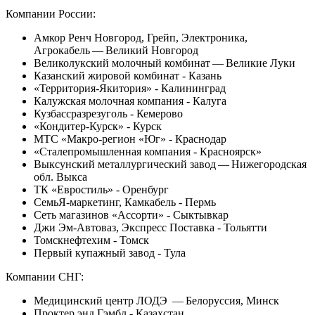
Компании России:
Амкор Ренч Новгород, Грейп, Электроника,
Агрокабель — Великий Новгород
Великолукский молочный комбинат — Великие Луки
Казанский жировой комбинат - Казань
«Территория-Якитория» - Калининград
Калужская молочная компания - Калуга
Кузбассразрезуголь - Кемерово
«Кондитер-Курск» - Курск
МТС
«Макро-регион «Юг» - Краснодар
«Сталепромышленная компания - Красноярск»
Выксунский металлургический завод — Нижегородская
обл. Выкса
ТК
«Евростиль» - Оренбург
СемьЯ-маркетинг, Камкабель - Пермь
Сеть магазинов «Ассорти» - Сыктывкар
Джи Эм-Автоваз, Экспресс Поставка - Тольятти
Томскнефтехим - Томск
Первый купажный завод - Тула
Компании
СНГ
:
Медицинский центр
ЛОДЭ
— Белоруссия, Минск
Проктер энд Гэмбл - Казахстан