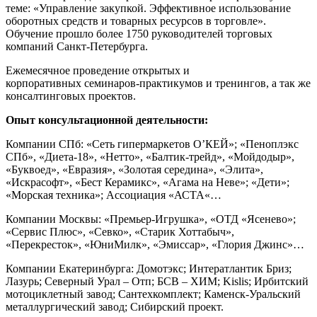
теме: «Управление закупкой. Эффективное использование
оборотных средств и товарных ресурсов в торговле».
Обучение прошло более 1750 руководителей торговых
компаний Санкт-Петербурга.
Ежемесячное проведение открытых и
корпоративных семинаров-практикумов и тренингов, а так же
консалтинговых проектов.
Опыт консультационной деятельности:
Компании
СП
б: «Сеть гипермаркетов
О’КЕЙ
»; «Пеноплэкс
СП
б», «Диета-18», «Нетто», «Балтик-трейд», «Мойдодыр»,
«Буквоед», «Евразия», «Золотая середина», «Элита»,
«Искрасофт», «Бест Керамикс», «Агама на Неве»; «Дети»;
«Морская техника»; Ассоциация «
АСТА
«…
Компании Москвы: «Премьер-Игрушка», «
ОТД
«Ясенево»;
«Сервис Плюс», «Севко», «Старик Хоттабыч»,
«Перекресток», «ЮниМилк», «Эмиссар», «Глория Джинс»…
Компании Екатеринбурга: Домотэкс; Интератлантик Бриз;
Лазурь; Северный Урал – Отп;
БСВ
–
ХИМ
; Kislis; Ирбитский
мотоциклетный завод; Сантехкомплект; Каменск-Уральский
металлургический завод; Сибирский проект.