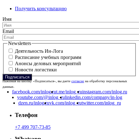
Получить консультацию
Имя
Email
Newsletters
Деятельность Ин-Лога
Расписание учебных программ
Анонсы деловых мероприятий
Новости логистики
Нажимая на кнопку «Подписаться», вы даете
согласие
на обработку персональных
данных.
facebook.com/inlog.ru
t.me/inlog_ru
instagram.com/inlog.ru
youtube.com/@inlog_ru
linkedin.com/company/in-log
dzen.ru/inlog.ru
vk.com/inlog_ru
twitter.com/inlog_ru
Телефон
+7 499 707-73-85
Whatsapp