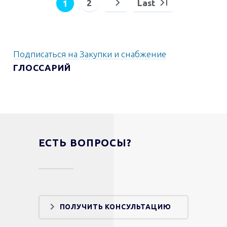
НУМЕРАЦИЯ
2
Last
1
Page
Следующая
Последняя
Текущая
СТРАНИЦ
страница
страница
страница
Подписаться на Закупки и снабжение
ГЛОССАРИЙ
ЕСТЬ ВОПРОСЫ?
ПОЛУЧИТЬ КОНСУЛЬТАЦИЮ